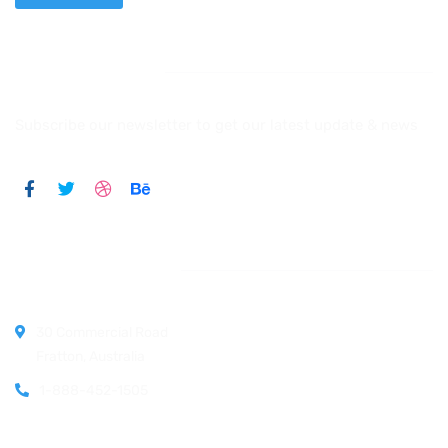
Newsletter
Subscribe our newsletter to get our latest update & news
Official info:
30 Commercial Road
Fratton, Australia
1-888-452-1505
Open Hours: