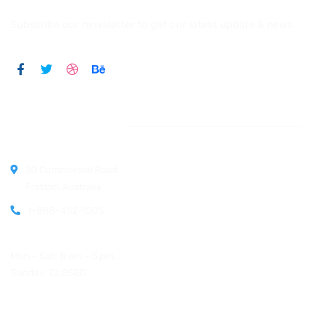
Subscribe our newsletter to get our latest update & news
Official info:
30 Commercial Road
Fratton, Australia
1-888-452-1505
Open Hours:
Mon – Sat: 8 am – 5 pm,
Sunday: CLOSED