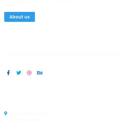
creating new ones in advertising sector.
About us
Newsletter
Subscribe our newsletter to get our latest update & news
Official info:
30 Commercial Road
Fratton, Australia