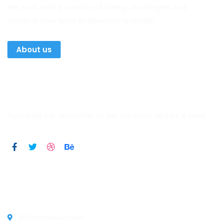
We work with a passion of taking challenges and
creating new ones in advertising sector.
About us
Newsletter
Subscribe our newsletter to get our latest update & news
Official info:
30 Commercial Road