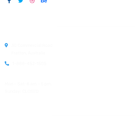
Official info:
30 Commercial Road
Fratton, Australia
1-888-452-1505
Open Hours:
Mon – Sat: 8 am – 5 pm,
Sunday: CLOSED
Instagram