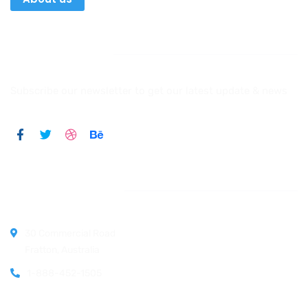
Newsletter
Subscribe our newsletter to get our latest update & news
Official info:
30 Commercial Road
Fratton, Australia
1-888-452-1505
Open Hours: