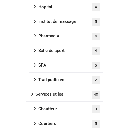
Hopital
4
Institut de massage
5
Pharmacie
4
Salle de sport
4
SPA
5
Tradipraticien
2
Services utiles
48
Chauffeur
3
Courtiers
5