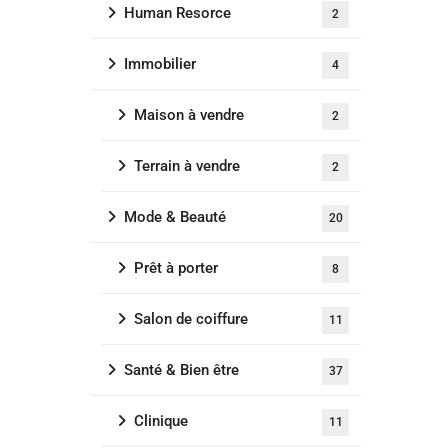
Human Resorce
2
Immobilier
4
Maison à vendre
2
Terrain à vendre
2
Mode & Beauté
20
Prêt à porter
8
Salon de coiffure
11
Santé & Bien être
37
Clinique
11