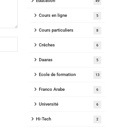
Education
49
Cours en ligne
5
Cours particuliers
8
Crêches
6
Daaras
5
Ecole de formation
13
Franco Arabe
6
Université
6
Hi-Tech
2