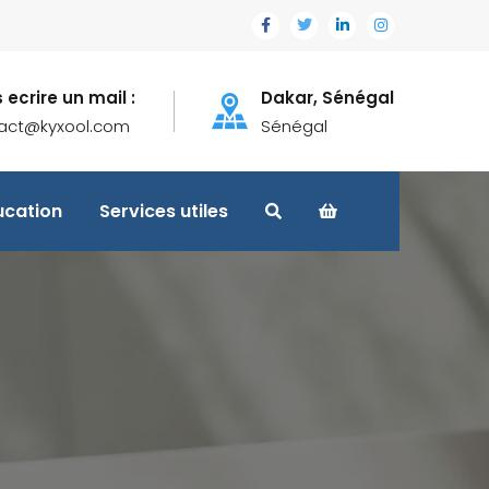
 ecrire un mail :
Dakar, Sénégal
act@kyxool.com
Sénégal
ucation
Services utiles