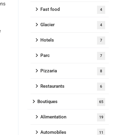
ens
Fast food
4
Glacier
4
e
Hotels
7
Parc
7
Pizzaria
8
Restaurants
6
Boutiques
65
Alimentation
19
Automobiles
11