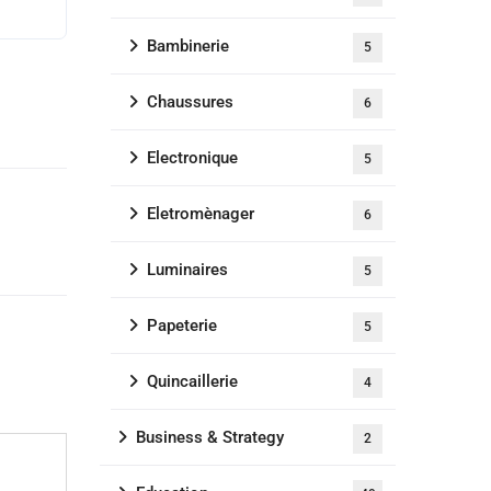
Bambinerie
5
Chaussures
6
Electronique
5
Eletromènager
6
Luminaires
5
Papeterie
5
Quincaillerie
4
Business & Strategy
2