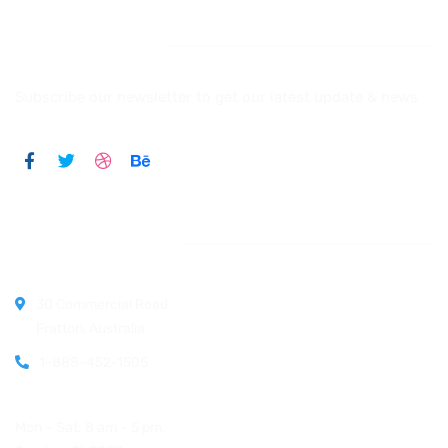
Newsletter
Subscribe our newsletter to get our latest update & news
Official info:
30 Commercial Road
Fratton, Australia
1-888-452-1505
Open Hours:
Mon – Sat: 8 am – 5 pm,