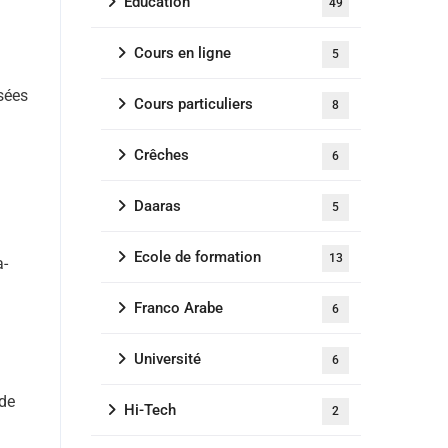
Education
49
Cours en ligne
5
ssées
Cours particuliers
8
Crêches
6
Daaras
5
Ecole de formation
13
a-
Franco Arabe
6
Université
6
 de
Hi-Tech
2