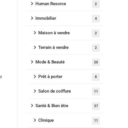
Human Resorce
2
Immobilier
4
Maison à vendre
2
Terrain à vendre
2
Mode & Beauté
20
ur
Prêt à porter
8
Salon de coiffure
11
Santé & Bien être
37
Clinique
11