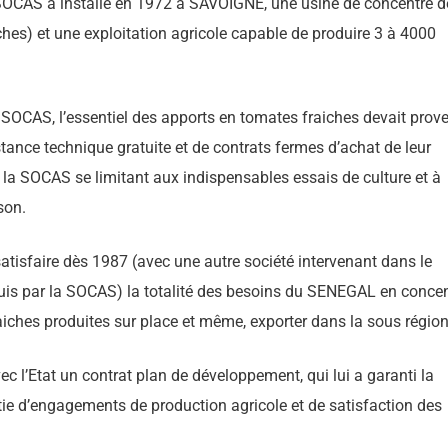
OCAS a installé en 1972 à SAVOIGNE, une usine de concentré d
ches) et une exploitation agricole capable de produire 3 à 4000
SOCAS, l’essentiel des apports en tomates fraiches devait prove
tance technique gratuite et de contrats fermes d’achat de leur
de la SOCAS se limitant aux indispensables essais de culture et à
son.
atisfaire dès 1987 (avec une autre société intervenant dans le
uis par la SOCAS) la totalité des besoins du SENEGAL en conce
iches produites sur place et même, exporter dans la sous région
vec l’Etat un contrat plan de développement, qui lui a garanti la
rtie d’engagements de production agricole et de satisfaction des