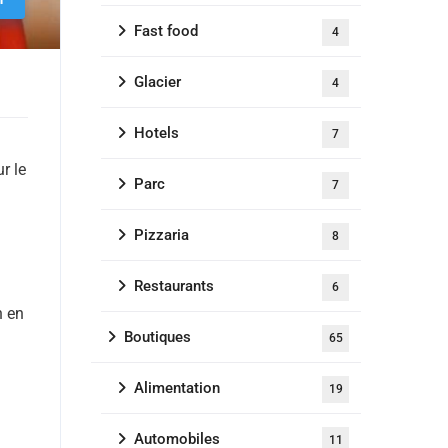
Fast food
4
Glacier
4
Hotels
7
r le
Parc
7
Pizzaria
8
Restaurants
6
n en
Boutiques
65
Alimentation
19
Automobiles
11