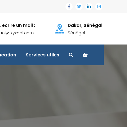
 ecrire un mail :
Dakar, Sénégal
act@kyxool.com
Sénégal
ucation
Services utiles