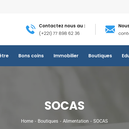
Contactez nous au :
Nous
(+221) 77 898 62 36
cont
être
Bons coins
Immobilier
Boutiques
Ed
SOCAS
Home
Boutiques
Alimentation
SOCAS