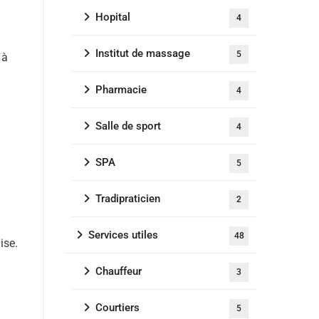
Hopital
4
Institut de massage
5
 à
Pharmacie
4
Salle de sport
4
SPA
5
Tradipraticien
2
Services utiles
48
ise.
Chauffeur
3
Courtiers
5