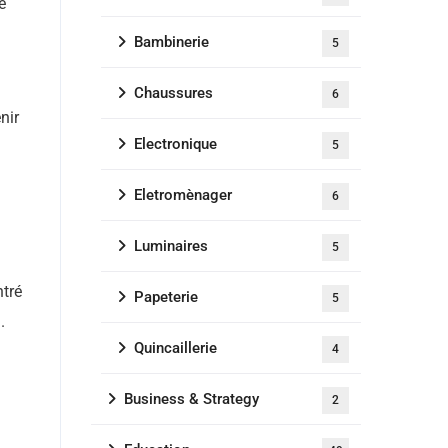
e
Bambinerie
5
Chaussures
6
nir
Electronique
5
Eletromènager
6
Luminaires
5
ntré
Papeterie
5
.
Quincaillerie
4
Business & Strategy
2