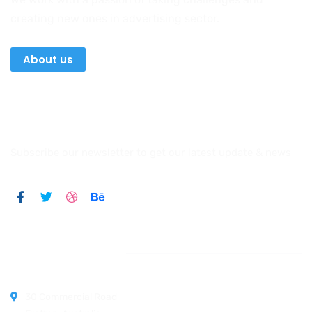
creating new ones in advertising sector.
About us
Newsletter
Subscribe our newsletter to get our latest update & news
Official info:
30 Commercial Road