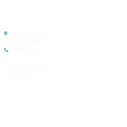
Official info:
30 Commercial Road
Fratton, Australia
1-888-452-1505
Open Hours:
Mon – Sat: 8 am – 5 pm,
Sunday: CLOSED
Instagram