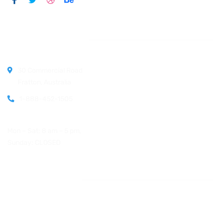
Official info:
30 Commercial Road
Fratton, Australia
1-888-452-1505
Open Hours:
Mon – Sat: 8 am – 5 pm,
Sunday: CLOSED
Instagram