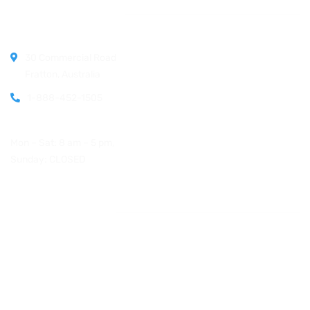
Official info:
30 Commercial Road
Fratton, Australia
1-888-452-1505
Open Hours:
Mon – Sat: 8 am – 5 pm,
Sunday: CLOSED
Instagram