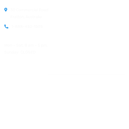
30 Commercial Road
Fratton, Australia
1-888-452-1505
Open Hours:
Mon – Sat: 8 am – 5 pm,
Sunday: CLOSED
Instagram