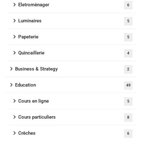
Eletromènager
6
Luminaires
5
Papeterie
5
Quincaillerie
4
Business & Strategy
2
Education
49
Cours en ligne
5
Cours particuliers
8
Crêches
6