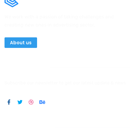
We work with a passion of taking challenges and
creating new ones in advertising sector.
About us
Newsletter
Subscribe our newsletter to get our latest update & news
Official info: