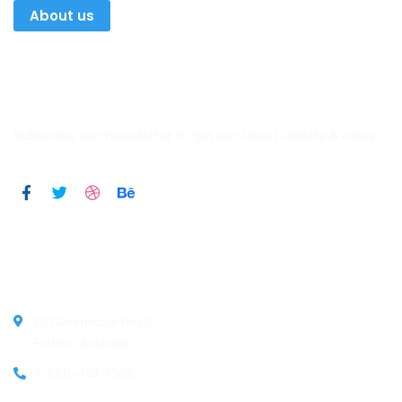
About us
Newsletter
Subscribe our newsletter to get our latest update & news
Official info:
30 Commercial Road
Fratton, Australia
1-888-452-1505