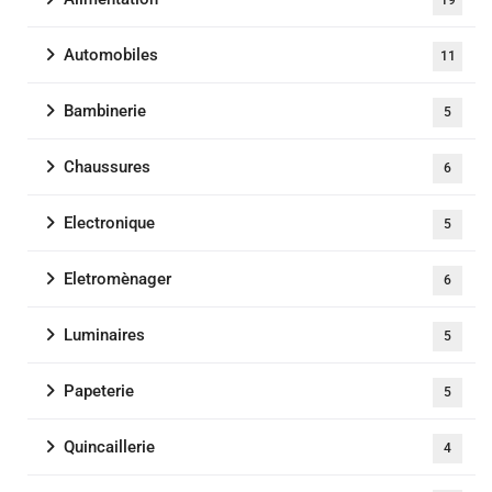
19
Automobiles
11
Bambinerie
5
Chaussures
6
Electronique
5
Eletromènager
6
Luminaires
5
Papeterie
5
Quincaillerie
4