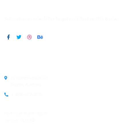
Newsletter
Subscribe our newsletter to get our latest update & news
Official info:
30 Commercial Road
Fratton, Australia
1-888-452-1505
Open Hours:
Mon – Sat: 8 am – 5 pm,
Sunday: CLOSED