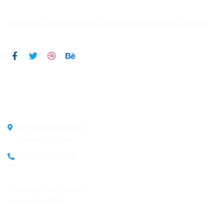
Subscribe our newsletter to get our latest update & news
Official info:
30 Commercial Road
Fratton, Australia
1-888-452-1505
Open Hours:
Mon – Sat: 8 am – 5 pm,
Sunday: CLOSED