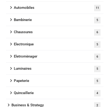
Automobiles
11
Bambinerie
5
Chaussures
6
Electronique
5
Eletromènager
6
Luminaires
5
Papeterie
5
Quincaillerie
4
Business & Strategy
2