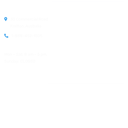
Official info:
30 Commercial Road
Fratton, Australia
1-888-452-1505
Open Hours:
Mon – Sat: 8 am – 5 pm,
Sunday: CLOSED
Instagram