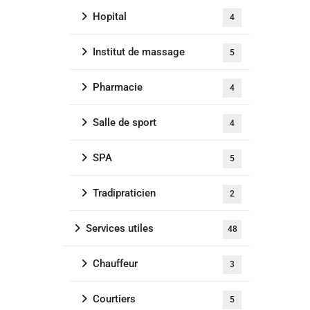
Hopital
4
Institut de massage
5
Pharmacie
4
Salle de sport
4
SPA
5
Tradipraticien
2
Services utiles
48
Chauffeur
3
Courtiers
5