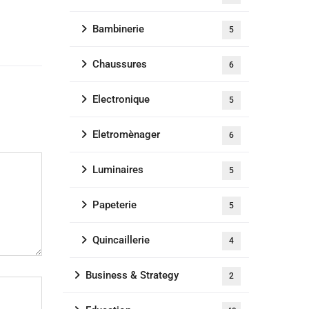
Bambinerie
5
Chaussures
6
Electronique
5
Eletromènager
6
Luminaires
5
Papeterie
5
Quincaillerie
4
Business & Strategy
2