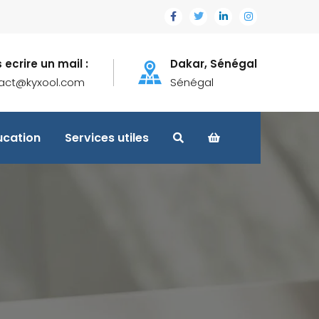
 ecrire un mail :
Dakar, Sénégal
act@kyxool.com
Sénégal
ucation
Services utiles