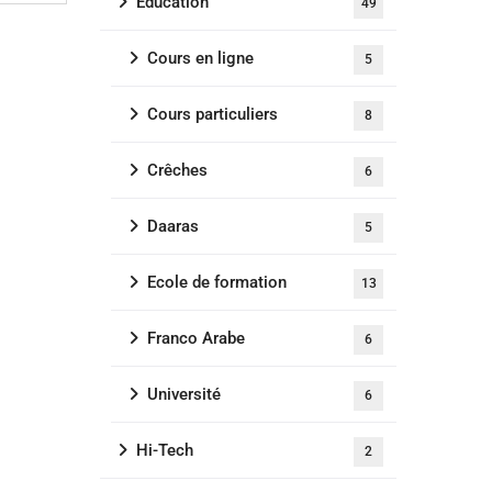
Education
49
Cours en ligne
5
Cours particuliers
8
Crêches
6
Daaras
5
Ecole de formation
13
Franco Arabe
6
Université
6
Hi-Tech
2