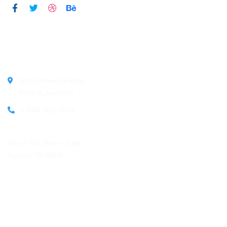
Official info:
30 Commercial Road
Fratton, Australia
1-888-452-1505
Open Hours:
Mon – Sat: 8 am – 5 pm,
Sunday: CLOSED
Instagram