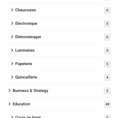
Chaussures
6
Electronique
5
Eletromènager
6
Luminaires
5
Papeterie
5
Quincaillerie
4
Business & Strategy
2
Education
49
Cours en ligne
5