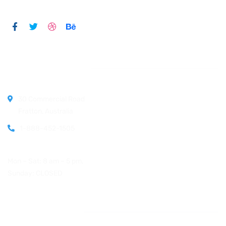
Official info:
30 Commercial Road
Fratton, Australia
1-888-452-1505
Open Hours:
Mon – Sat: 8 am – 5 pm,
Sunday: CLOSED
Instagram