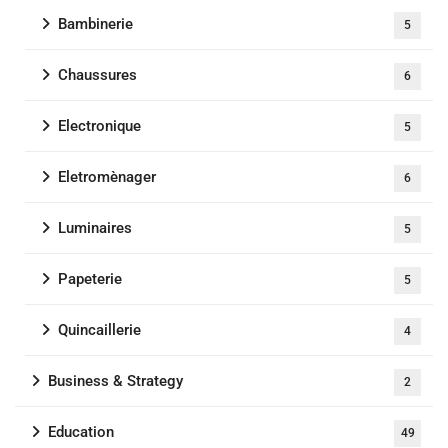
Bambinerie
5
Chaussures
6
Electronique
5
Eletromènager
6
Luminaires
5
Papeterie
5
Quincaillerie
4
Business & Strategy
2
Education
49