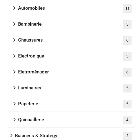
Automobiles
11
Bambinerie
5
Chaussures
6
Electronique
5
Eletromènager
6
Luminaires
5
Papeterie
5
Quincaillerie
4
Business & Strategy
2