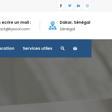
 ecrire un mail :
Dakar, Sénégal
act@kyxool.com
Sénégal
ucation
Services utiles