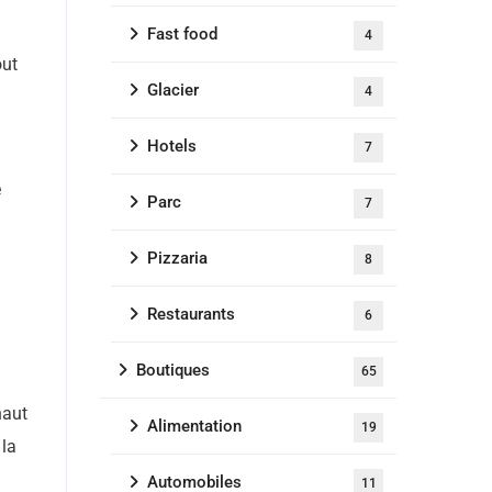
Fast food
4
out
Glacier
4
Hotels
7
e
Parc
7
Pizzaria
8
Restaurants
6
Boutiques
65
haut
Alimentation
19
 la
Automobiles
11