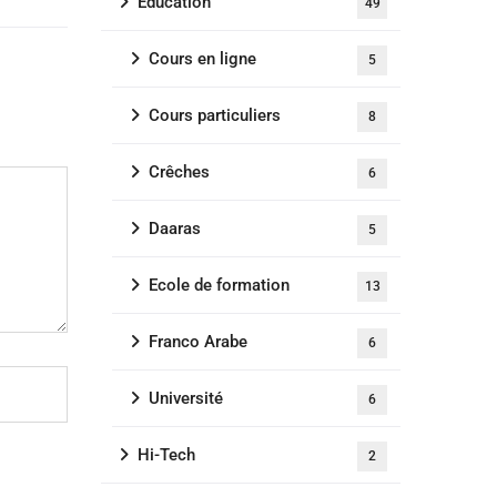
Education
49
Cours en ligne
5
Cours particuliers
8
Crêches
6
Daaras
5
Ecole de formation
13
Franco Arabe
6
Université
6
Hi-Tech
2