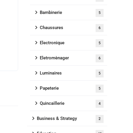
Bambinerie
5
Chaussures
6
Electronique
5
Eletromènager
6
Luminaires
5
Papeterie
5
Quincaillerie
4
Business & Strategy
2