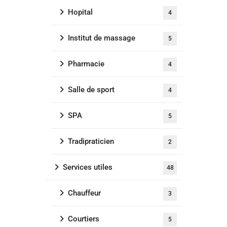
Hopital
4
Institut de massage
5
Pharmacie
4
Salle de sport
4
SPA
5
Tradipraticien
2
Services utiles
48
Chauffeur
3
Courtiers
5