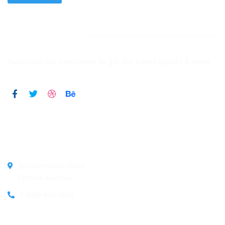
Newsletter
Subscribe our newsletter to get our latest update & news
Official info:
30 Commercial Road
Fratton, Australia
1-888-452-1505
Open Hours: